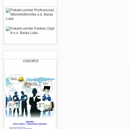
PodrÅ¾ani fiskalni printeri
na ovim prostorima. Djelatnost 
rjesenja (IT Solutions), specijal
stomatoloskih ordinacija..., raz
(bolnice, klinike, apotekarske us
Design & Developement), Konsul
Fiskalizacija Republika Srpska F
potpunosti prilagodeni za proces
eAmbulanta i eApoteka
(Mikroelektronika a.d. Banja Luka
USKORO!