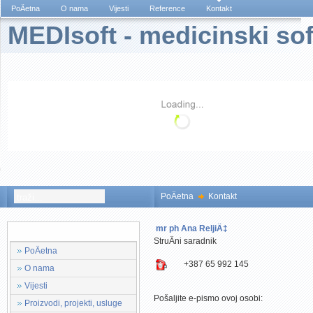
PoÄetna
O nama
Vijesti
Reference
Kontakt
MEDIsoft - medicinski sof
PoÄetna
Kontakt
mr ph Ana ReljiÄ‡
Glavni Meni
StruÄni saradnik
PoÄetna
+387 65 992 145
O nama
Vijesti
Pošaljite e-pismo ovoj osobi:
Proizvodi, projekti, usluge