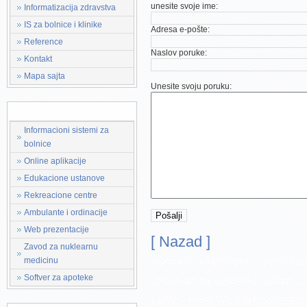
unesite svoje ime:
Informatizacija zdravstva
IS za bolnice i klinike
Adresa e-pošte:
Reference
Naslov poruke:
Kontakt
Mapa sajta
Unesite svoju poruku:
RjeÅ¡enja za:
Informacioni sistemi za
bolnice
Online aplikacije
Edukacione ustanove
Rekreacione centre
Ambulante i ordinacije
Web prezentacije
[ Nazad ]
Zavod za nuklearnu
Kompanija MEDIsoft - medicinski
medicinu
Softver za apoteke
apotekarske ustanove, softver 
zasnovan na WEB tehnologijama, 