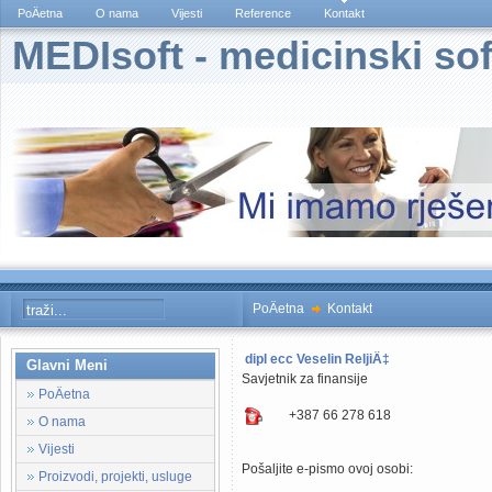
PoÄetna
O nama
Vijesti
Reference
Kontakt
MEDIsoft - medicinski sof
PoÄetna
Kontakt
dipl ecc Veselin ReljiÄ‡
Glavni Meni
Savjetnik za finansije
PoÄetna
+387 66 278 618
O nama
Vijesti
Pošaljite e-pismo ovoj osobi:
Proizvodi, projekti, usluge