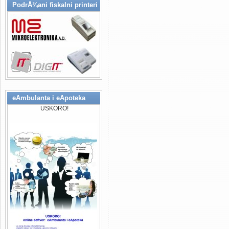
PodrÅ¾ani fiskalni printeri
na ovim prostorima. Djelatnost 
rjesenja (IT Solutions), specijal
stomatoloskih ordinacija..., raz
(bolnice, klinike, apotekarske us
Design & Developement), Konsul
Fiskalizacija Republika Srpska F
potpunosti prilagodeni za proces
eAmbulanta i eApoteka
(Mikroelektronika a.d. Banja Luka
USKORO!