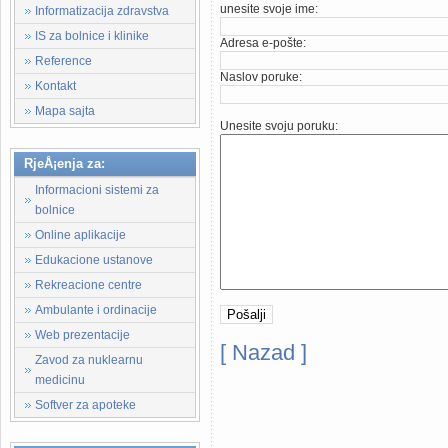
unesite svoje ime:
Informatizacija zdravstva
IS za bolnice i klinike
Adresa e-pošte:
Reference
Naslov poruke:
Kontakt
Mapa sajta
Unesite svoju poruku:
RjeÅ¡enja za:
Informacioni sistemi za
bolnice
Online aplikacije
Edukacione ustanove
Rekreacione centre
Ambulante i ordinacije
Web prezentacije
[ Nazad ]
Zavod za nuklearnu
Kompanija MEDIsoft - medicinski
medicinu
Softver za apoteke
apotekarske ustanove, softver 
zasnovan na WEB tehnologijama, 