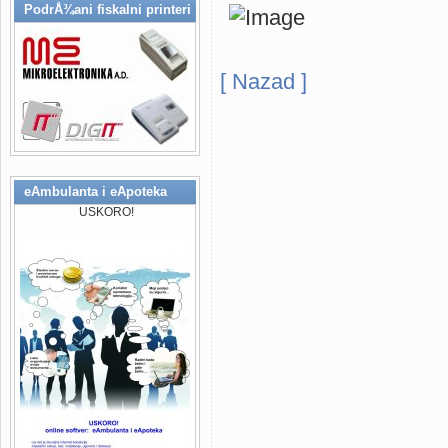
PodrÅ¾ani fiskalni printeri
[ Nazad ]
Kompanija MEDIsoft - medicinski
apotekarske ustanove, softver 
zasnovan na WEB tehnologijama, 
eAmbulanta i eApoteka
na ovim prostorima. Djelatnost 
USKORO!
rjesenja (IT Solutions), specijal
stomatoloskih ordinacija..., raz
(bolnice, klinike, apotekarske us
Design & Developement), Konsul
Fiskalizacija Republika Srpska F
potpunosti prilagodeni za proces
(Mikroelektronika a.d. Banja Luka