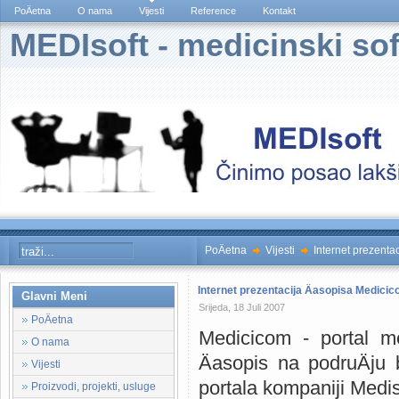
PoÄetna
O nama
Vijesti
Reference
Kontakt
MEDIsoft - medicinski sof
PoÄetna
Vijesti
Internet prezenta
Internet prezentacija Äasopisa Medici
Glavni Meni
Srijeda, 18 Juli 2007
PoÄetna
Medicicom - portal me
O nama
Äasopis na podruÄju 
Vijesti
portala kompaniji Medis
Proizvodi, projekti, usluge