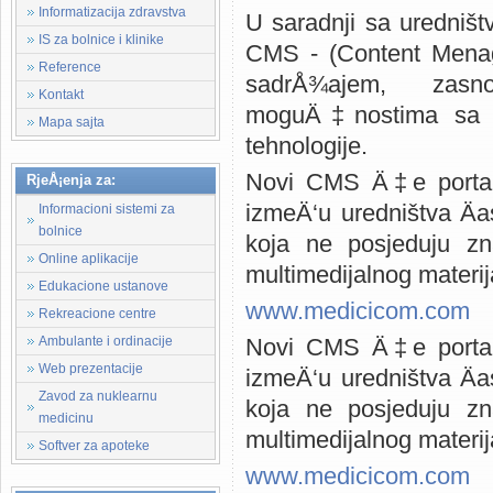
Informatizacija zdravstva
U saradnji sa uredništv
IS za bolnice i klinike
CMS - (Content Menag
Reference
sadrÅ¾ajem, zasnov
Kontakt
moguÄ‡nostima sa p
Mapa sajta
tehnologije.
Novi CMS Ä‡e portal
RjeÅ¡enja za:
izmeÄ‘u uredništva Äas
Informacioni sistemi za
bolnice
koja ne posjeduju z
Online aplikacije
multimedijalnog materi
Edukacione ustanove
www.medicicom.com
Rekreacione centre
Ambulante i ordinacije
Novi CMS Ä‡e portal
Web prezentacije
izmeÄ‘u uredništva Äas
Zavod za nuklearnu
koja ne posjeduju z
medicinu
multimedijalnog materi
Softver za apoteke
www.medicicom.com