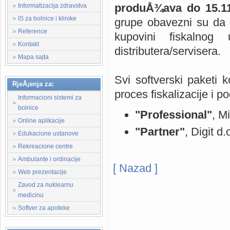
produÅ¾ava do 15.1
Informatizacija zdravstva
IS za bolnice i klinike
grupe obavezni su da p
Reference
kupovini fiskalnog
Kontakt
distributera/servisera.
Mapa sajta
Svi softverski paketi 
RjeÅ¡enja za:
proces fiskalizacije i p
Informacioni sistemi za
bolnice
"Professional"
, M
Online aplikacije
"Partner"
, Digit d
Edukacione ustanove
Rekreacione centre
Ambulante i ordinacije
[ Nazad ]
Web prezentacije
Kompanija MEDIsoft - medicinski
Zavod za nuklearnu
medicinu
apotekarske ustanove, softver 
Softver za apoteke
zasnovan na WEB tehnologijama, 
na ovim prostorima. Djelatnost 