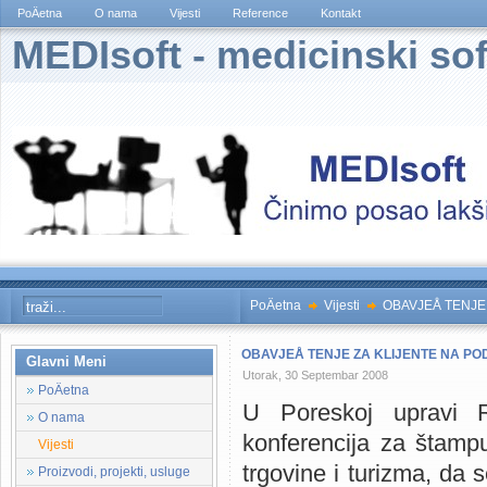
PoÄetna
O nama
Vijesti
Reference
Kontakt
MEDIsoft - medicinski sof
PoÄetna
Vijesti
OBAVJEÅ TENJE Z
OBAVJEÅ TENJE ZA KLIJENTE NA PODRU
Glavni Meni
Utorak, 30 Septembar 2008
PoÄetna
U Poreskoj upravi 
O nama
konferencija za štampu
Vijesti
trgovine i turizma, da 
Proizvodi, projekti, usluge