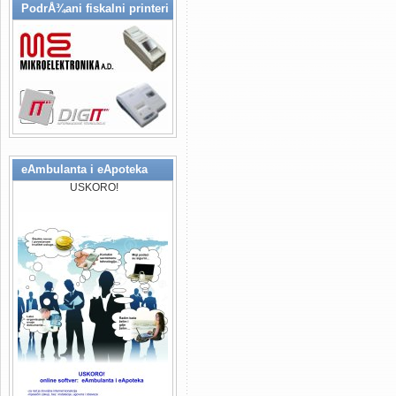
PodrÅ¾ani fiskalni printeri
rjesenja (IT Solutions), specijal
stomatoloskih ordinacija..., raz
(bolnice, klinike, apotekarske us
Design & Developement), Konsul
Fiskalizacija Republika Srpska F
potpunosti prilagodeni za proces
(Mikroelektronika a.d. Banja Luka
eAmbulanta i eApoteka
USKORO!