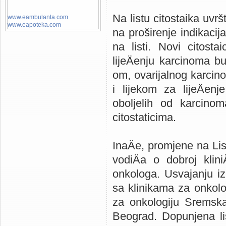
Na listu citostaika uvr
www.eambulanta.com
www.eapoteka.com
na proširenje indikacij
na listi. Novi citost
lijeÄenju karcinoma 
om, ovarijalnog karcino
i lijekom za lijeÄen
oboljelih od karcinom
citostaticima.
InaÄe, promjene na Lis
vodiÄa o dobroj klin
onkologa. Usvajanju izm
sa klinikama za onkolo
za onkologiju Sremska
Beograd. Dopunjena li