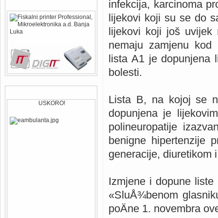
infekcija, karcinoma pro
PodrÅ¾ani fiskalni printeri
lijekovi koji su se do s
lijekovi koji još uvije
nemaju zamjenu kod r
lista A1 je dopunjena l
bolesti.
eAmbulanta i eApoteka
Lista B, na kojoj se n
USKORO!
dopunjena je lijekovim
polineuropatije izazva
benigne hipertenzije p
generacije, diuretikom 
Izmjene i dopune liste 
«SluÅ¾benom glasniku 
poÄne 1. novembra ov