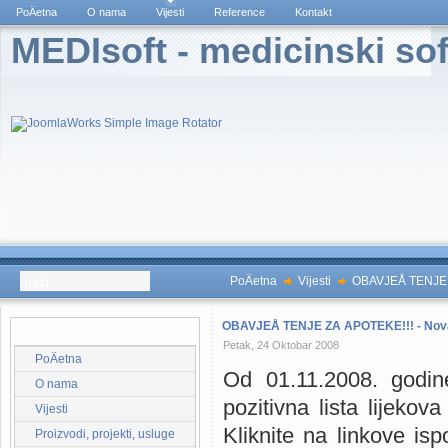
PoÄetna
O nama
Vijesti
Reference
Kontakt
MEDIsoft - medicinski sof
PoÄetna
Vijesti
OBAVJEÅ TENJE ZA 
OBAVJEÅ TENJE ZA APOTEKE!!! - Nova po
Glavni Meni
Petak, 24 Oktobar 2008
PoÄetna
Od 01.11.2008. godin
O nama
pozitivna lista lijeko
Vijesti
Kliknite na linkove i
Proizvodi, projekti, usluge