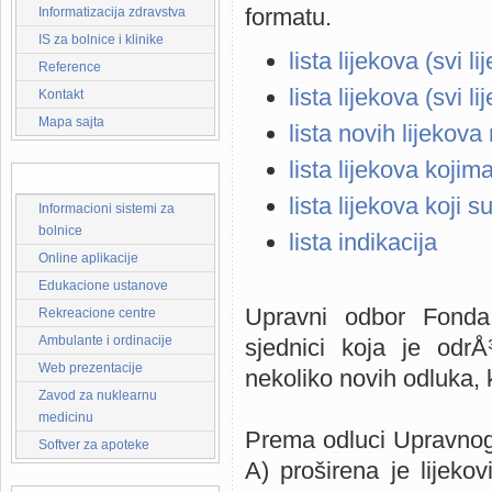
formatu.
Informatizacija zdravstva
IS za bolnice i klinike
lista lijekova (svi 
Reference
lista lijekova (svi l
Kontakt
Mapa sajta
lista novih lijekova 
lista lijekova kojim
RjeÅ¡enja za:
lista lijekova koji s
Informacioni sistemi za
bolnice
lista indikacija
Online aplikacije
Edukacione ustanove
Upravni odbor Fonda
Rekreacione centre
Ambulante i ordinacije
sjednici koja je odr
Web prezentacije
nekoliko novih odluka, 
Zavod za nuklearnu
medicinu
Prema odluci Upravnog o
Softver za apoteke
A) proširena je lijeko