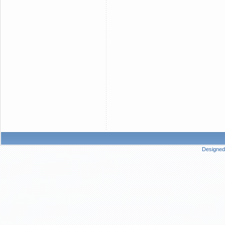
zasnovan na WEB tehnologijama, 
na ovim prostorima. Djelatnost 
rjesenja (IT Solutions), specijal
stomatoloskih ordinacija..., raz
(bolnice, klinike, apotekarske us
Design & Developement), Konsul
Fiskalizacija Republika Srpska F
potpunosti prilagodeni za proces
(Mikroelektronika a.d. Banja Luka
Designed