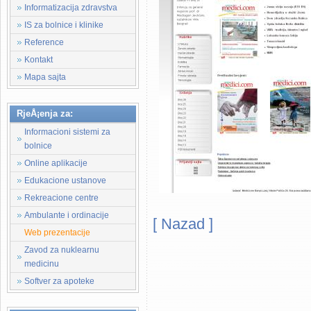
Informatizacija zdravstva
IS za bolnice i klinike
Reference
Kontakt
Mapa sajta
RjeÅ¡enja za:
Informacioni sistemi za
bolnice
Online aplikacije
Edukacione ustanove
Rekreacione centre
Ambulante i ordinacije
[ Nazad ]
Web prezentacije
Kompanija MEDIsoft - medicinski
Zavod za nuklearnu
apotekarske ustanove, softver 
medicinu
Softver za apoteke
zasnovan na WEB tehnologijama, 
na ovim prostorima. Djelatnost 