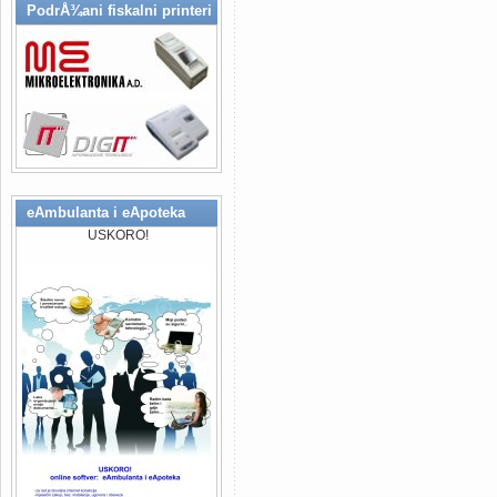
PodrÅ¾ani fiskalni printeri
rjesenja (IT Solutions), specijal
stomatoloskih ordinacija..., raz
(bolnice, klinike, apotekarske us
Design & Developement), Konsul
Fiskalizacija Republika Srpska F
potpunosti prilagodeni za proces
(Mikroelektronika a.d. Banja Luka
eAmbulanta i eApoteka
USKORO!