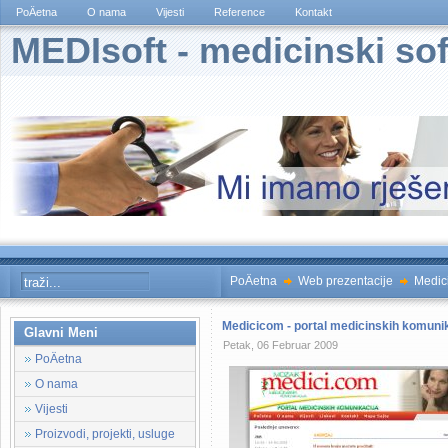
PoÄetna
O nama
Vijesti
Reference
Kontakt
MEDIsoft - medicinski sof
PoÄetna
Web prezentacije
Medici
Medicicom - portal medicinskih komuni
Glavni Meni
Petak, 06 Februar 2009
PoÄetna
O nama
Vijesti
Proizvodi, projekti, usluge